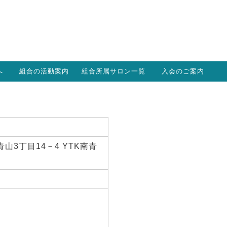
へ
組合の活動案内
組合所属サロン一覧
入会のご案内
青山3丁目14－4 YTK南青