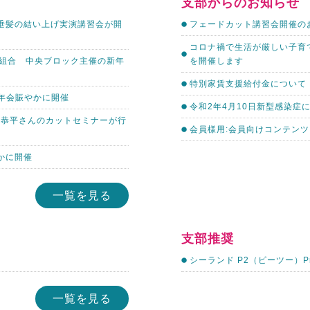
支部からのお知らせ
大垂髪の結い上げ実演講習会が開
フェードカット講習会開催の
コロナ禍で生活が厳しい子育
協同組合 中央ブロック主催の新年
を開催します
特別家賃支援給付金について
新年会賑やかに開催
令和2年4月10日新型感染症
西恭平さんのカットセミナーが行
会員様用:会員向けコンテンツ
かに開催
一覧を見る
支部推奨
シーランド P2（ピーツー）Prote
一覧を見る